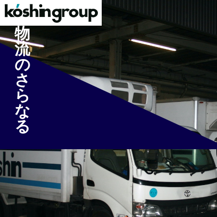
物
流
の
さ
ら
な
る