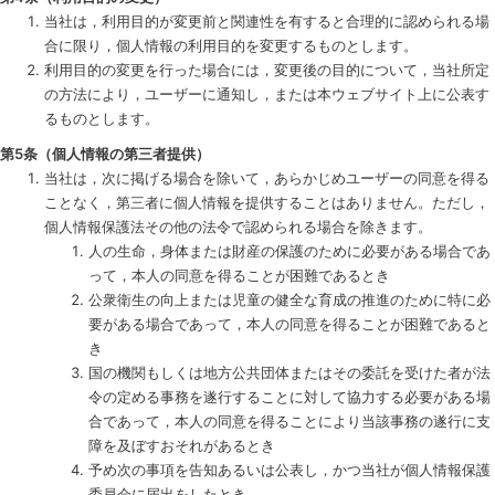
当社は，利用目的が変更前と関連性を有すると合理的に認められる場
合に限り，個人情報の利用目的を変更するものとします。
利用目的の変更を行った場合には，変更後の目的について，当社所定
の方法により，ユーザーに通知し，または本ウェブサイト上に公表す
るものとします。
第5条（個人情報の第三者提供）
当社は，次に掲げる場合を除いて，あらかじめユーザーの同意を得る
ことなく，第三者に個人情報を提供することはありません。ただし，
個人情報保護法その他の法令で認められる場合を除きます。
人の生命，身体または財産の保護のために必要がある場合であ
って，本人の同意を得ることが困難であるとき
公衆衛生の向上または児童の健全な育成の推進のために特に必
要がある場合であって，本人の同意を得ることが困難であると
き
国の機関もしくは地方公共団体またはその委託を受けた者が法
令の定める事務を遂行することに対して協力する必要がある場
合であって，本人の同意を得ることにより当該事務の遂行に支
障を及ぼすおそれがあるとき
予め次の事項を告知あるいは公表し，かつ当社が個人情報保護
委員会に届出をしたとき