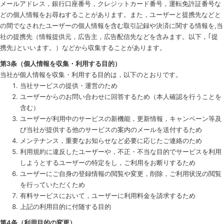
メールアドレス，銀行口座番号，クレジットカード番号，運転免許証番号な
どの個人情報をお尋ねすることがあります。また，ユーザーと提携先などと
の間でなされたユーザーの個人情報を含む取引記録や決済に関する情報を,当
社の提携先（情報提供元，広告主，広告配信先などを含みます。以下，｢提
携先｣といいます。）などから収集することがあります。
第3条（個人情報を収集・利用する目的）
当社が個人情報を収集・利用する目的は，以下のとおりです。
当社サービスの提供・運営のため
ユーザーからのお問い合わせに回答するため（本人確認を行うことを
含む）
ユーザーが利用中のサービスの新機能，更新情報，キャンペーン等及
び当社が提供する他のサービスの案内のメールを送付するため
メンテナンス，重要なお知らせなど必要に応じたご連絡のため
利用規約に違反したユーザーや，不正・不当な目的でサービスを利用
しようとするユーザーの特定をし，ご利用をお断りするため
ユーザーにご自身の登録情報の閲覧や変更，削除，ご利用状況の閲覧
を行っていただくため
有料サービスにおいて，ユーザーに利用料金を請求するため
上記の利用目的に付随する目的
第4条（利用目的の変更）