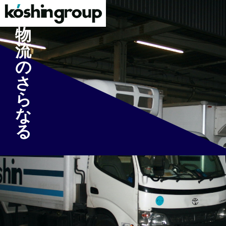
物
流
の
さ
ら
な
る