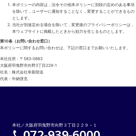
本ポリシーの内容は，法令その他本ポリシーに別段の定めのある事項
を除いて，ユーザーに通知することなく，変更することができるもの
とします。
当社が別途定める場合を除いて，変更後のプライバシーポリシーは，
本ウェブサイトに掲載したときから効力を生じるものとします。
第10条（お問い合わせ窓口）
本ポリシーに関するお問い合わせは、下記の窓口までお願いいたします。
本社住所：〒583-0883
大阪府羽曳野市向野3丁目229-1
社名：株式会社幸新陸送
代表：中納啓充
本社／大阪府羽曳野市向野３丁目２２９－１
072-939-6000