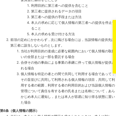
利用目的に第三者への提供を含むこと
第三者に提供されるデータの項目
第三者への提供の手段または方法
本人の求めに応じて個人情報の第三者への提供を停止す
ること
本人の求めを受け付ける方法
前項の定めにかかわらず，次に掲げる場合には，当該情報の提供先は
第三者に該当しないものとします。
当社が利用目的の達成に必要な範囲内において個人情報の取扱
いの全部または一部を委託する場合
合併その他の事由による事業の承継に伴って個人情報が提供さ
れる場合
個人情報を特定の者との間で共同して利用する場合であって，
その旨並びに共同して利用される個人情報の項目，共同して利
用する者の範囲，利用する者の利用目的および当該個人情報の
管理について責任を有する者の氏名または名称について，あら
かじめ本人に通知し，または本人が容易に知り得る状態に置い
た場合
第6条（個人情報の開示）