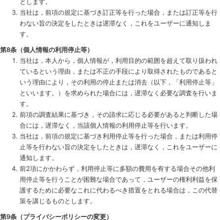
とします。
当社は，前項の規定に基づき訂正等を行った場合，または訂正等を行
わない旨の決定をしたときは遅滞なく，これをユーザーに通知しま
す。
第8条（個人情報の利用停止等）
当社は，本人から，個人情報が，利用目的の範囲を超えて取り扱われ
ているという理由，または不正の手段により取得されたものであると
いう理由により，その利用の停止または消去（以下，「利用停止等」
といいます。）を求められた場合には，遅滞なく必要な調査を行いま
す。
前項の調査結果に基づき，その請求に応じる必要があると判断した場
合には，遅滞なく，当該個人情報の利用停止等を行います。
当社は，前項の規定に基づき利用停止等を行った場合，または利用停
止等を行わない旨の決定をしたときは，遅滞なく，これをユーザーに
通知します。
前2項にかかわらず，利用停止等に多額の費用を有する場合その他利
用停止等を行うことが困難な場合であって，ユーザーの権利利益を保
護するために必要なこれに代わるべき措置をとれる場合は，この代替
策を講じるものとします。
第9条（プライバシーポリシーの変更）