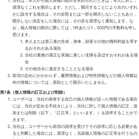
当社は，本人から個人情報の開示を求められたときは，本人に対し，
遅滞なくこれを開示します。ただし，開示することにより次のいずれ
かに該当する場合は，その全部または一部を開示しないこともあり，
開示しない決定をした場合には，その旨を遅滞なく通知します。な
お，個人情報の開示に際しては，1件あたり1，000円の手数料を申し
受けます。
本人または第三者の生命，身体，財産その他の権利利益を害す
るおそれがある場合
当社の業務の適正な実施に著しい支障を及ぼすおそれがある場
合
その他法令に違反することとなる場合
前項の定めにかかわらず，履歴情報および特性情報などの個人情報以
外の情報については，原則として開示いたしません。
第7条（個人情報の訂正および削除）
ユーザーは，当社の保有する自己の個人情報が誤った情報である場合
には，当社が定める手続きにより，当社に対して個人情報の訂正，追
加または削除（以下，「訂正等」といいます。）を請求することがで
きます。
当社は，ユーザーから前項の請求を受けてその請求に応じる必要があ
ると判断した場合には，遅滞なく，当該個人情報の訂正等を行うもの